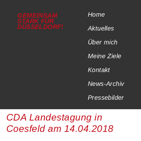
Home
GEMEINSAM
STARK FÜR
DÜSSELDORF!
Aktuelles
Über mich
Meine Ziele
Kontakt
News-Archiv
Pressebilder
CDA Landestagung in
Coesfeld am 14.04.2018