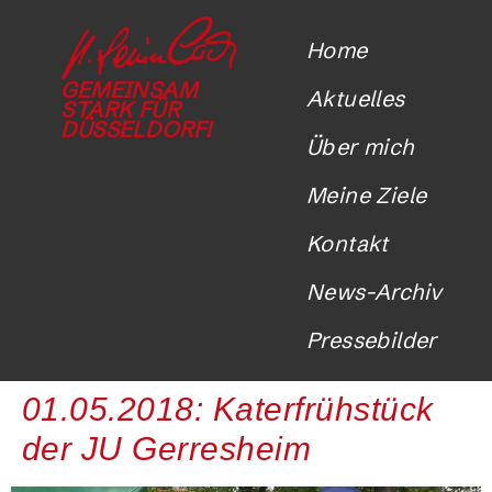
Home
GEMEINSAM
Aktuelles
STARK FÜR
DÜSSELDORF!
Über mich
Meine Ziele
Kontakt
News-Archiv
Pressebilder
01.05.2018: Katerfrühstück
der JU Gerresheim