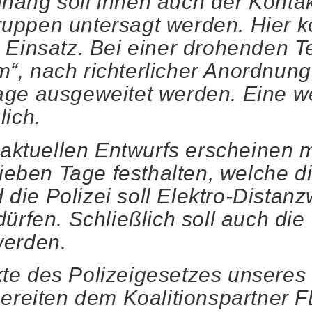
ang soll ihnen auch der Kontak
uppen untersagt werden. Hier k
Einsatz. Bei einer drohenden Te
, nach richterlicher Anordnung,
age ausgeweitet werden. Eine w
lich.
 aktuellen Entwurfs erscheinen m
sieben Tage festhalten, welche 
d die Polizei soll Elektro-Distanz
ürfen. Schließlich soll auch die
werden.
te des Polizeigesetzes unsere
bereiten dem Koalitionspartner 