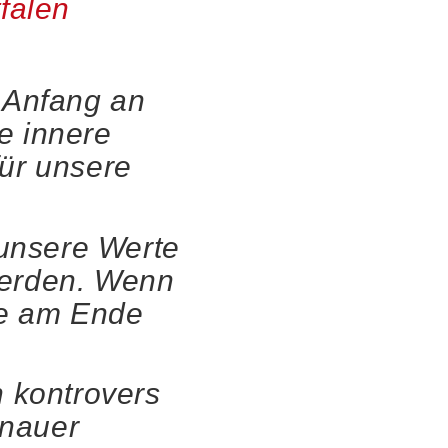
falen
 Anfang an
e innere
für unsere
unsere Werte
werden. Wenn
sie am Ende
n kontrovers
enauer