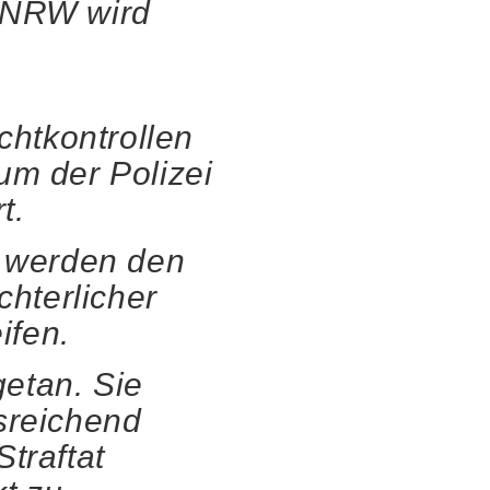
n NRW wird
htkontrollen
um der Polizei
t.
 werden den
chterlicher
ifen.
etan. Sie
sreichend
traftat