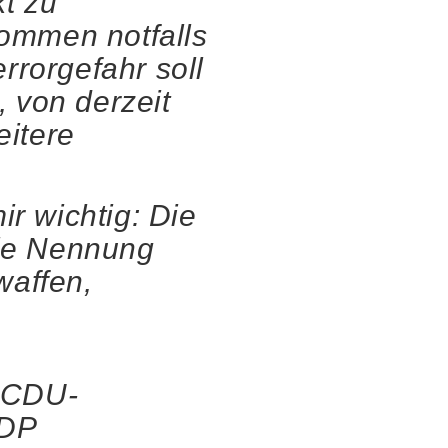
t zu
ommen notfalls
rrorgefahr soll
 von derzeit
eitere
ir wichtig: Die
die Nennung
waffen,
s CDU-
FDP