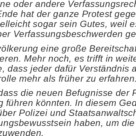
ne oder andere Verfassungsrech
Ende hat der ganze Protest geg
elleicht sogar sein Gutes, weil e
ber Verfassungsbeschwerden ge
völkerung eine große Bereitschaf
ren. Mehr noch, es trifft in weit
 dass jeder dafür Verständnis a
rolle mehr als früher zu erfahren
 dass die neuen Befugnisse der P
 führen könnten. In diesem Ged
ber Polizei und Staatsanwaltsch
tungsbewusstsein haben, um die 
nzuwenden.