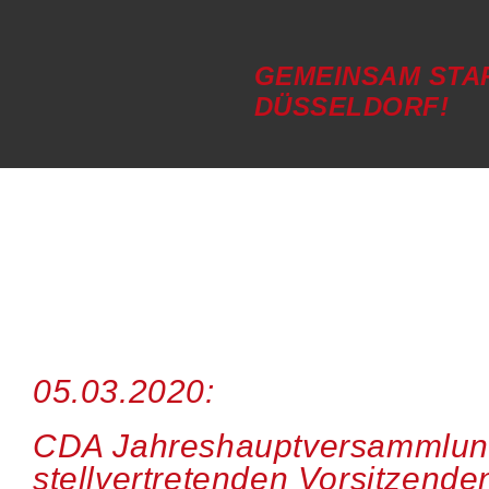
GEMEINSAM STA
DÜSSELDORF!
05.03.2020:
CDA Jahreshauptversammlung
stellvertretenden Vorsitzende