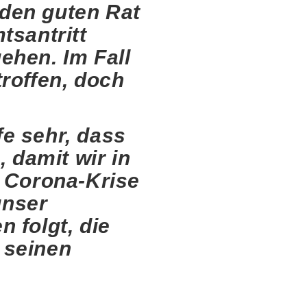
eden guten Rat
tsantritt
ehen. Im Fall
roffen, doch
e sehr, dass
 damit wir in
r Corona-Krise
unser
 folgt, die
 seinen