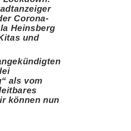
tadtanzeiger
der Corona-
 la Heinsberg
Kitas und
 angekündigten
lei
g“ als vom
eitbares
ir können nun