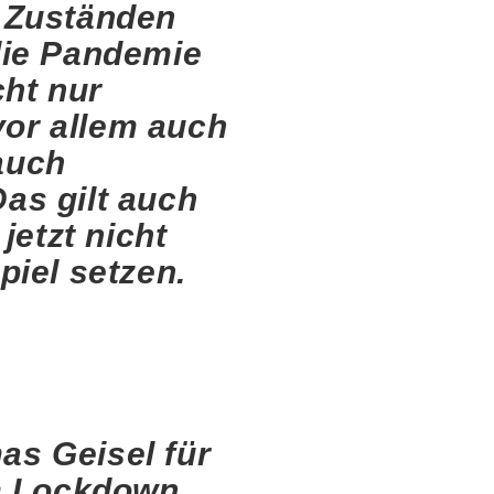
n Zuständen
die Pandemie
cht nur
vor allem auch
 auch
as gilt auch
jetzt nicht
piel setzen.
as Geisel für
em Lockdown.