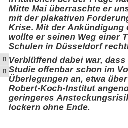
Mitte Mai überraschte er un
mit der plakativen Forderu
Krise. Mit der Ankündigung 
wollte er seinen Weg einer 
Schulen in Düsseldorf rechtf
Verblüffend dabei war, das
Umschalten auf hohe Kontraste
Studie offenbar schon im Vor
Schrift vergrößern
Überlegungen an, etwa über
Robert-Koch-Institut angen
geringeres Ansteckungsrisi
lockern ohne Ende.