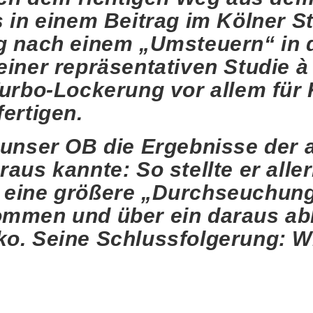
s in einem Beitrag im Kölner S
ng nach einem „Umsteuern“ in 
einer repräsentativen Studie à
Turbo-Lockerung vor allem für 
ertigen.
s unser OB die Ergebnisse der
aus kannte: So stellte er aller
 eine größere „Durchseuchun
ommen und über ein daraus abl
ko. Seine Schlussfolgerung: W