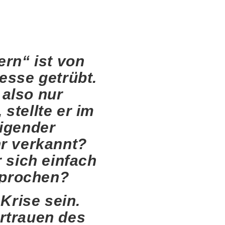
rn“ ist von
esse getrübt.
 also nur
stellte er im
eigender
hr verkannt?
 sich einfach
sprochen?
Krise sein.
ertrauen des