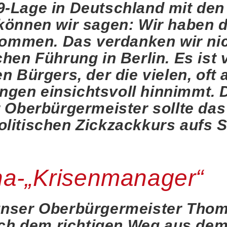
9-Lage in Deutschland mit de
 können wir sagen: Wir haben 
ekommen. Das verdanken wir ni
hen Führung in Berlin. Es ist 
n Bürgers, der die vielen, oft
gen einsichtsvoll hinnimmt. D
 Oberbürgermeister sollte das 
litischen Zickzackkurs aufs S
na-„Krisenmanager“
unser Oberbürgermeister Thom
nach dem richtigen Weg aus d