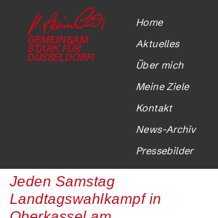
Home
GEMEINSAM
Aktuelles
STARK FÜR
DÜSSELDORF!
Über mich
Meine Ziele
Kontakt
News-Archiv
Pressebilder
Jeden Samstag
Landtagswahlkampf in
Oberkassel am