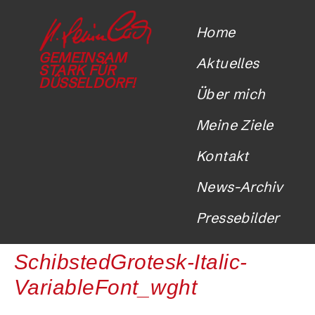
Home
GEMEINSAM
Aktuelles
STARK FÜR
DÜSSELDORF!
Über mich
Meine Ziele
Kontakt
News-Archiv
Pressebilder
SchibstedGrotesk-Italic-
VariableFont_wght