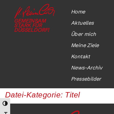
Home
GEMEINSAM
Aktuelles
STARK FÜR
DÜSSELDORF!
Über mich
Meine Ziele
Kontakt
News-Archiv
Pressebilder
Datei-Kategorie:
Titel
Umschalten auf hohe Kontraste