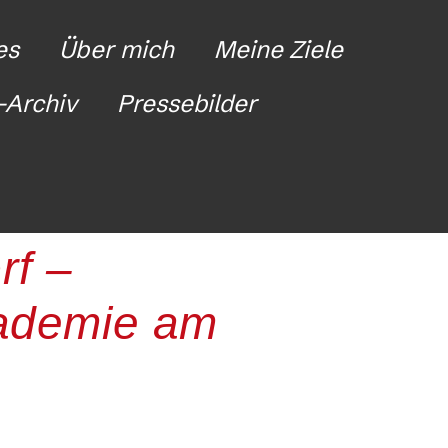
es
Über mich
Meine Ziele
Archiv
Pressebilder
rf –
kademie am