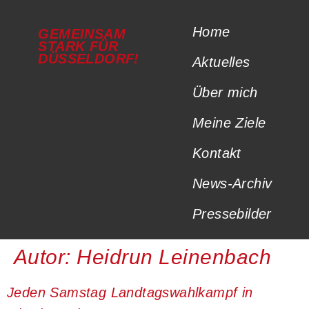
Home
GEMEINSAM
STARK FÜR
DÜSSELDORF!
Aktuelles
Über mich
Meine Ziele
Kontakt
News-Archiv
Pressebilder
Autor:
Heidrun Leinenbach
Jeden Samstag Landtagswahlkampf in